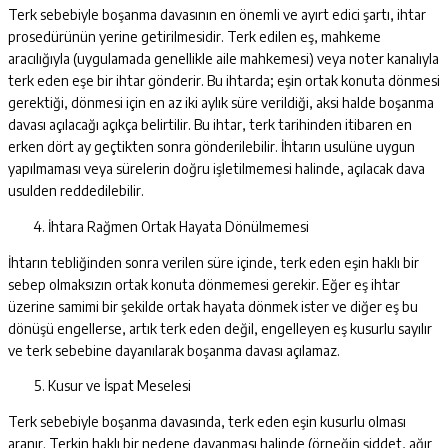
Terk sebebiyle boşanma davasının en önemli ve ayırt edici şartı, ihtar
prosedürünün yerine getirilmesidir. Terk edilen eş, mahkeme
aracılığıyla (uygulamada genellikle aile mahkemesi) veya noter kanalıyla
terk eden eşe bir ihtar gönderir. Bu ihtarda; eşin ortak konuta dönmesi
gerektiği, dönmesi için en az iki aylık süre verildiği, aksi halde boşanma
davası açılacağı açıkça belirtilir. Bu ihtar, terk tarihinden itibaren en
erken dört ay geçtikten sonra gönderilebilir. İhtarın usulüne uygun
yapılmaması veya sürelerin doğru işletilmemesi halinde, açılacak dava
usulden reddedilebilir.
İhtara Rağmen Ortak Hayata Dönülmemesi
İhtarın tebliğinden sonra verilen süre içinde, terk eden eşin haklı bir
sebep olmaksızın ortak konuta dönmemesi gerekir. Eğer eş ihtar
üzerine samimi bir şekilde ortak hayata dönmek ister ve diğer eş bu
dönüşü engellerse, artık terk eden değil, engelleyen eş kusurlu sayılır
ve terk sebebine dayanılarak boşanma davası açılamaz.
Kusur ve İspat Meselesi
Terk sebebiyle boşanma davasında, terk eden eşin kusurlu olması
aranır. Terkin haklı bir nedene dayanması halinde (örneğin şiddet, ağır