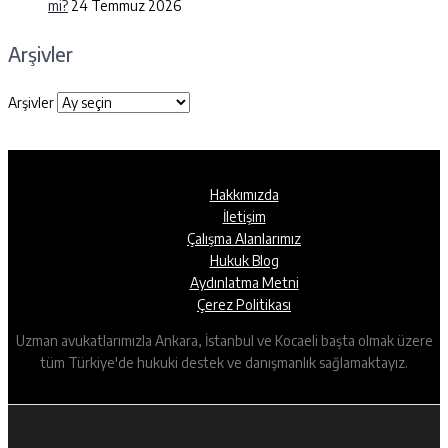
mi?
24 Temmuz 2026
Arşivler
Arşivler
Hakkımızda
İletişim
Çalışma Alanlarımız
Hukuk Blog
Aydınlatma Metni
Çerez Politikası
Uzman avukatlarımızla Ankara, İstanbul ve Kocaeli başta olmak üzere
tüm Türkiye'de hukuki destek ve danışmanlık sağlamaktayız.